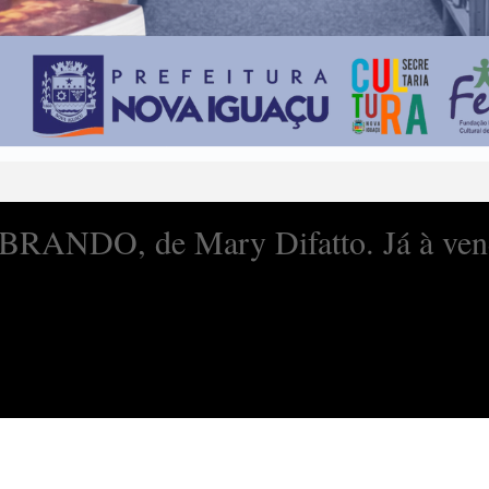
ANDO, de Mary Difatto. Já à ven