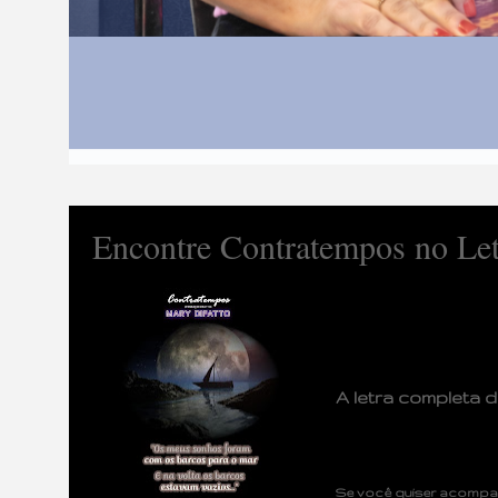
Encontre Contratempos no Let
A letra completa 
Se
você quiser acompan