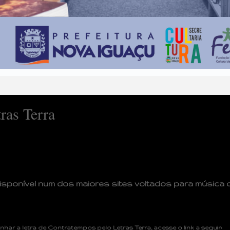
ras Terra
disponível num dos maiores sites voltados para música d
har a letra de
Contratempos
pelo
Letras Terra
, acesse o link a seguir: