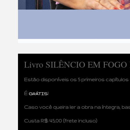
Livro SILÊNCIO EM FOGO B
Estão disponíveis os 5 primeiros capítulos 
É
!
GRÁTIS
Caso você queira ler a obra na íntegra, b
Custa R$ 45,00 (frete incluso)