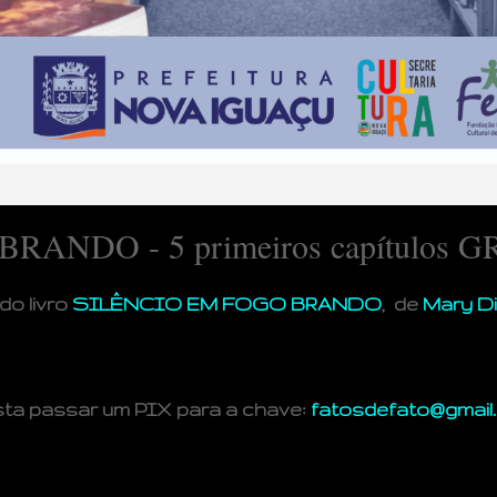
RANDO - 5 primeiros capítulos G
do livro
SILÊNCIO EM FOGO BRANDO
, de
Mary Di
asta passar um PIX para a chave:
fatosdefato@gmail