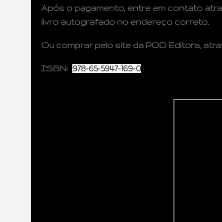
Após o pagamento, entre em contato atra
livro autografado no endereço correto.
Ou comprar pelo site da
POD Editora
, atr
ISBN:
978-65-5947-169-0