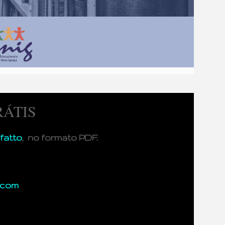
RÁTIS
fatto
,
no formato PDF
.
.com