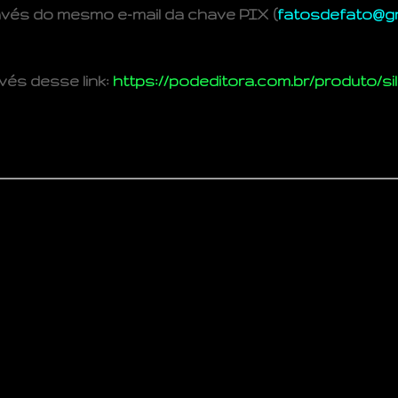
vés do mesmo e-mail da chave PIX (
fatosdefato@g
avés desse link:
https://podeditora.com.br/produto/s