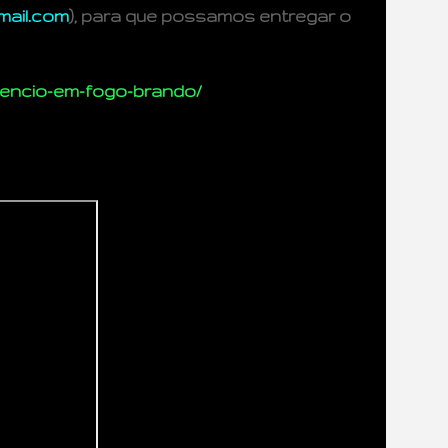
mail.com
), para que possamos entregar o
ilencio-em-fogo-brando/