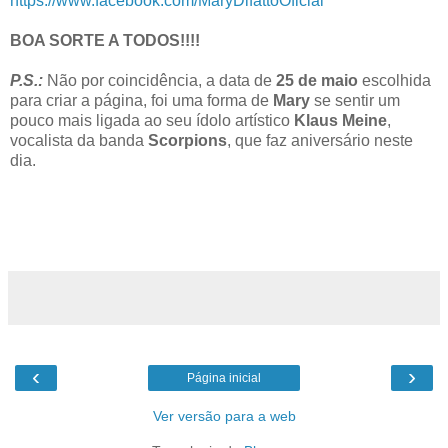
https://www.facebook.com/MaryDifattoOficial
BOA SORTE A TODOS!!!!
P.S.:
Não por coincidência, a data de
25 de maio
escolhida
para criar a página, foi uma forma de
Mary
se sentir um
pouco mais ligada ao seu ídolo artístico
Klaus Meine
,
vocalista da banda
Scorpions
, que faz aniversário neste
dia.
‹
›
Página inicial
Ver versão para a web